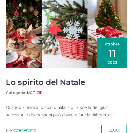
ottobre
11
2023
Lo spirito del Natale
Categoria:
NOTIZIE
Quando si evoca lo spirito natalizio, la scelta dei giusti
accessori e decorazioni può davvero fare la differenza.
Di
Power Promo
LEGGI