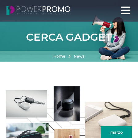
CERCA GADGET
Home
News
marzo