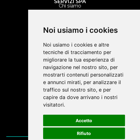
SERVIZI SPA
Chi siamo
Cosa facciamo
Contatti
Noi usiamo i cookies
COSA FACCIAMO
Noi usiamo i cookies e altre
tecniche di tracciamento per
Abbigliamento personalizzato
migliorare la tua esperienza di
Merchandising
navigazione nel nostro sito, per
Articoli Promozionali
mostrarti contenuti personalizzati
e annunci mirati, per analizzare il
Video Brochure
traffico sul nostro sito, e per
capire da dove arrivano i nostri
SOCIAL NETWORK
visitatori.
Accetto
Rifiuto