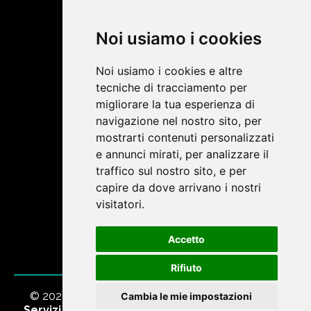
Cosa facciamo
Contatti
Noi usiamo i cookies
COSA FACCIAMO
Noi usiamo i cookies e altre
tecniche di tracciamento per
Merchandising
migliorare la tua esperienza di
Abbigliamento personalizzato
navigazione nel nostro sito, per
Articoli Promozionali
mostrarti contenuti personalizzati
e annunci mirati, per analizzare il
Video Brochure
traffico sul nostro sito, e per
capire da dove arrivano i nostri
SOCIAL NETWORK
visitatori.
Accetto
Rifiuto
© 2026
Power Promo di Datamatic Sistemi &
Cambia le mie impostazioni
Servizi Spa
. Tutti i diritti riservati - Powered by
ViDa